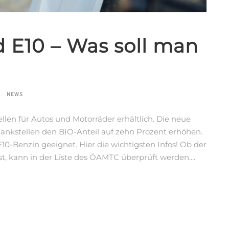
 E10 – Was soll man
NEWS
ellen für Autos und Motorräder erhältlich. Die neue
Tankstellen den BIO-Anteil auf zehn Prozent erhöhen.
10-Benzin geeignet. Hier die wichtigsten Infos! Ob der
t, kann in der Liste des ÖAMTC überprüft werden....