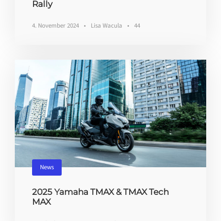
Rally
4. November 2024
•
Lisa Wacula
•
44
News
2025 Yamaha TMAX & TMAX Tech
MAX