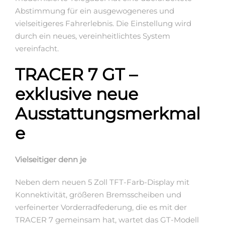
Abstimmung für ein ausgewogeneres und
vielseitigeres Fahrerlebnis. Die Einstellung wird
durch ein neues, vereinheitlichtes System
vereinfacht.
TRACER 7 GT –
exklusive neue
Ausstattungsmerkmal
e
Vielseitiger denn je
Neben dem neuen 5 Zoll TFT-Farb-Display mit
Konnektivität, größeren Bremsscheiben und
verfeinerter Vorderradfederung, die es mit der
TRACER 7 gemeinsam hat, wartet das GT-Modell