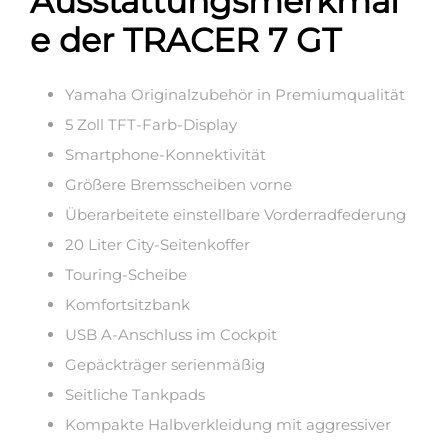
Ausstattungsmerkmal
e der TRACER 7 GT
Yamaha Originalzubehör in Premiumqualität
5 Zoll TFT-Farb-Display
Smartphone-Konnektivität
Größere Bremsscheiben vorne
Überarbeitete einstellbare Vorderradfederung
20 Liter City-Seitenkoffer
Touring-Scheibe
Komfortsitzbank
USB A-Anschluss im Cockpit
Gepäckträger serienmäßig
Seitliche Tankpads
Kompakte Halbverkleidung mit aggressiver