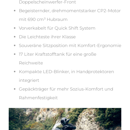
Doppelscheinwerfer-Front
Begeisternder, drehmomentstarker CP2-Motor
mit 690 cm³ Hubraum
Vorverkabelt für Quick Shift System
Die Leichteste ihrer Klasse
Souveräne Sitzposition mit Komfort-Ergonomie
17 Liter Kraftstofftank für eine große
Reichweite
Kompakte LED-Blinker, in Handprotektoren
integriert
Gepäckträger für mehr Sozius-Komfort und
Rahmenfestigkeit