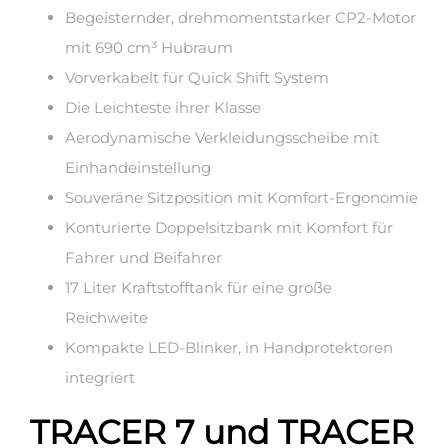
Begeisternder, drehmomentstarker CP2-Motor
mit 690 cm³ Hubraum
Vorverkabelt für Quick Shift System
Die Leichteste ihrer Klasse
Aerodynamische Verkleidungsscheibe mit
Einhandeinstellung
Souveräne Sitzposition mit Komfort-Ergonomie
Konturierte Doppelsitzbank mit Komfort für
Fahrer und Beifahrer
17 Liter Kraftstofftank für eine große
Reichweite
Kompakte LED-Blinker, in Handprotektoren
integriert
TRACER 7 und TRACER