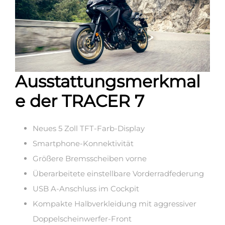
Ausstattungsmerkmal
e der TRACER 7
Neues 5 Zoll TFT-Farb-Display
Smartphone-Konnektivität
Größere Bremsscheiben vorne
Überarbeitete einstellbare Vorderradfederung
USB A-Anschluss im Cockpit
Kompakte Halbverkleidung mit aggressiver
Doppelscheinwerfer-Front