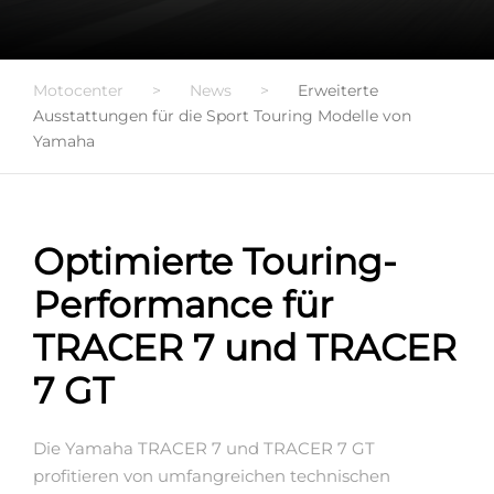
Motocenter
>
News
>
Erweiterte
Ausstattungen für die Sport Touring Modelle von
Yamaha
Optimierte Touring-
Performance für
TRACER 7 und TRACER
7 GT
Die Yamaha TRACER 7 und TRACER 7 GT
profitieren von umfangreichen technischen