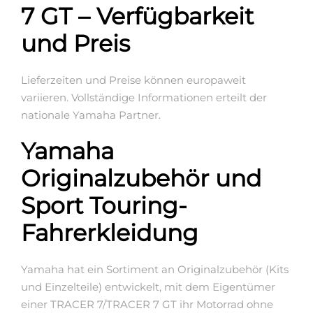
7 GT – Verfügbarkeit
und Preis
Lieferzeiten und Preise können europaweit
variieren. Vollständige Informationen erteilt der
nationale Yamaha Partner.
Yamaha
Originalzubehör und
Sport Touring-
Fahrerkleidung
Yamaha hat ein Sortiment an Originalzubehör (Kits
und Einzelteile) entwickelt, mit dem Eigentümer
einer TRACER 7/TRACER 7 GT ihr Motorrad ohne