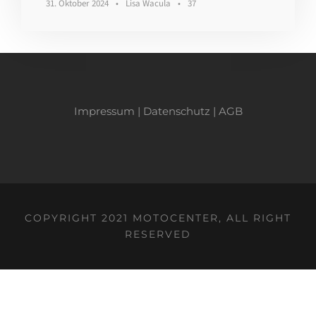
31. Oktober 2024
•
Lisa Wacula
•
37
Impressum
|
Datenschutz
|
AGB
COPYRIGHT 2021 MOTOCENTER, ALL RIGHT
RESERVED