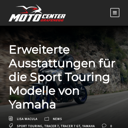
Erweiterte
Ausstattungen für
die Sport Touring
Modelle von
Yamaha
LISA WACULA
NEWS
SPORT TOURING
,
TRACER 7
,
TRACER 7 GT
,
YAMAHA
0