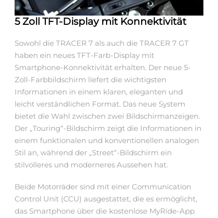
5 Zoll TFT-Display mit Konnektivität
Sowohl die TRACER 7 als auch die TRACER 7 GT
haben ein neues TFT-Farb-Display mit
Smartphone-Konnektivität erhalten. Der neue 5-
Zoll-Farbbildschirm liefert die wichtigsten
Informationen in einem klaren, eleganten und
leicht verständlichen Format. Das neue System
bietet die Wahl zwischen zwei Bildschirmanzeigen.
Der „Touring“-Bildschirm zeigt die Informationen in
einem funktionalen und konventionellen analogen
Stil an, während der „Street“-Bildschirm ein
stilvolleres und moderneres Aussehen hat.
Beide Motorräder sind mit einer Communication
Control Unit (CCU) ausgestattet, die es ermöglicht,
das Smartphone über die kostenlose MyRide-App