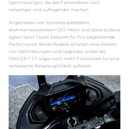
Optimierungen, die das Fahrerlebnis noch
vielseitiger und aufregender machen.
Angetrieben von Yamahas beliebtem,
drehmomentstarkem CP2-Motor sind diese äußerst
agilen Sport Tourer bekannt für ihre begeisternde
Performance. Beide Modelle erhalten eine Vielzahl
von Optimierungen und Upgrades, wobei die
TRACER 7 GT sogar noch mehr Funktionen für eine
verbesserte Reisetauglichkeit aufweist.