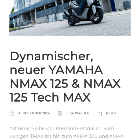
Dynamischer,
neuer YAMAHA
NMAX 125 & NMAX
125 Tech MAX
4. NOVEMBER 2024
LISA WACULA
NEWS
Mit einer Reihe von Premium-Modellen, vom
kultigen TMAX bis hin zum XMAX 300 und XMAX